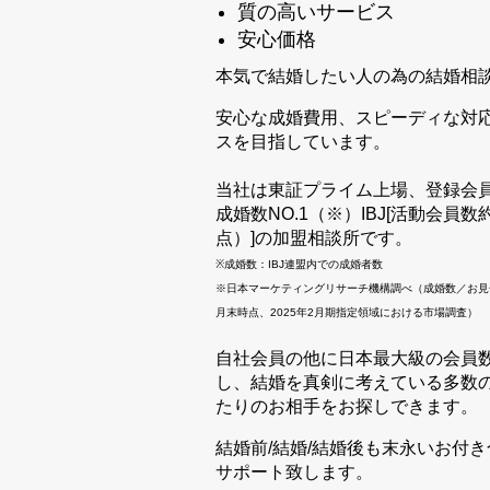
質の高いサービス
安心価格
本気で結婚したい人の為の結婚相
安心な成婚費用、スピーディな対
スを目指しています。
当社は東証プライム上場、登録会
成婚数NO.1（※）IBJ[活動会員数約1
点）]の加盟相談所です。
※成婚数：IBJ連盟内での成婚者数
※日本マーケティングリサーチ機構調べ（成婚数／お見合い
月末時点、2025年2月期指定領域における市場調査）
自社会員の他に日本最大級の会員
し、結婚を真剣に考えている多数
たりのお相手をお探しできます。
結婚前/結婚/結婚後も末永いお付
サポート致します。