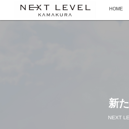
HOME
新
NEXT