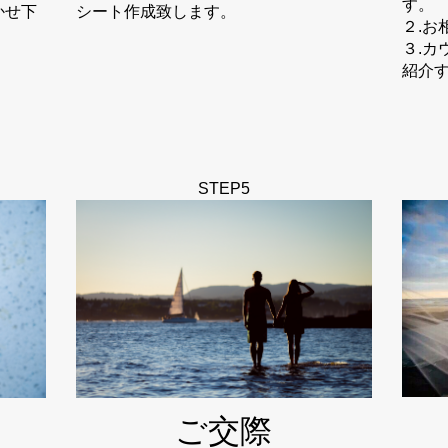
す。
かせ下
シート作成致します。
２.
３.
紹介
STEP5
ご交際