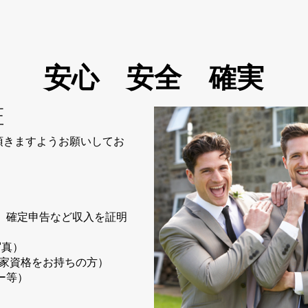
安心 安全 確実
証
頂きますようお願いしてお
 確定申告など収入を証明
写真）
国家資格をお持ちの方）
ー等）