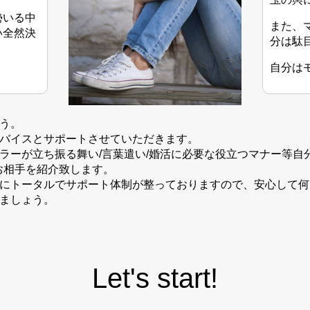
勢いる中
また、
い全然決
分は駄
自分は
う。
ドバイスとサポートさせていただきます。
ラーが立ち振る舞い/言葉遣い/婚活に必要な役立つマナー等自
お相手を紹介致します。
うにトータルでサポート体制が整っておりますので、安心して
りましょう。
Let's start!