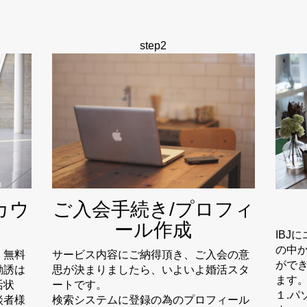
step2
カウ
ご入会手続き/プロフィ
ール作成
IBJ
の中
。無料
サービス内容にご納得頂き、ご入会の意
がで
勧誘は
思が決まりましたら、いよいよ婚活スタ
ます
活状
ートです。
１.
談者様
検索システムに登録の為のプロフィール