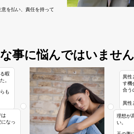
注意を払い、責任を持って
。
な事に悩んではいませ
る暇
異性
た。
す機
合う
らも
異性
では
理想が
安になっ
い。
玉の輿